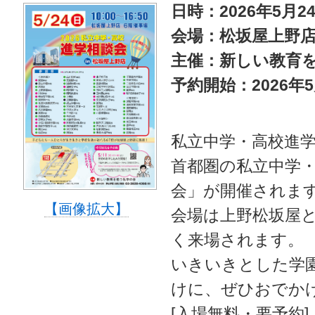
日時：2026年5月24
会場：松坂屋上野店6
主催：新しい教育
予約開始：2026年5
私立中学・高校進学
首都圏の私立中学・
会」が開催されま
【画像拡大】
会場は上野松坂屋
く来場されます。
いきいきとした学
けに、ぜひおでか
[入場無料・要予約]